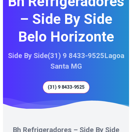
Bh Refrigeradores
– Side By Side
Belo Horizonte
Side By Side(31) 9 8433-9525Lagoa
Santa MG
(31) 9 8433-9525
Bh Refrigeradores – Side By Side