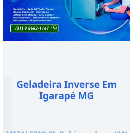
Geladeira Inverse Em
Igarapé MG